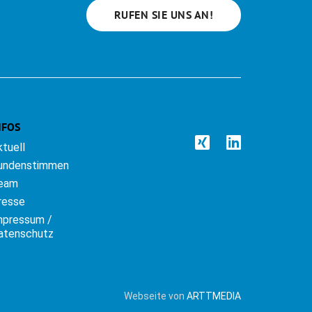
RUFEN SIE UNS AN!
NFOS
ktuell
undenstimmen
eam
resse
mpressum /
atenschutz
Webseite von
ARTTMEDIA