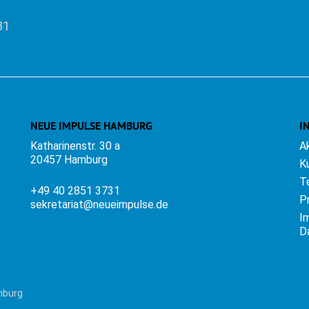
31
NEUE IMPULSE HAMBURG
I
Katharinenstr. 30 a
A
20457 Hamburg
K
T
+49 40 2851 3731
P
sekretariat@neueimpulse.de
I
D
mburg