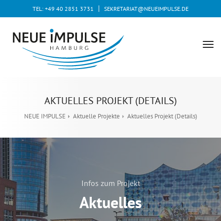
TEL: +49 40 2851 3731
SEKRETARIAT@NEUEIMPULSE.DE
tog
nav
AKTUELLES PROJEKT (DETAILS)
NEUE IMPULSE
Aktuelle Projekte
Aktuelles Projekt (Details)
Infos zum Projekt
Aktuelles