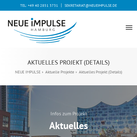
TEL: +49 40 2851 3731
SEKRETARIAT@NEUEIMPULSE.DE
tog
nav
AKTUELLES PROJEKT (DETAILS)
NEUE IMPULSE
Aktuelle Projekte
Aktuelles Projekt (Details)
Infos zum Projekt
Aktuelles