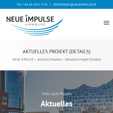
TEL: +49 40 2851 3731
SEKRETARIAT@NEUEIMPULSE.DE
tog
nav
AKTUELLES PROJEKT (DETAILS)
NEUE IMPULSE
Aktuelle Projekte
Aktuelles Projekt (Details)
Infos zum Projekt
Aktuelles