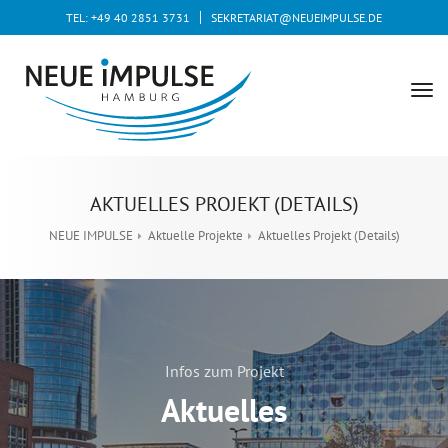
TEL: +49 40 2851 3731
SEKRETARIAT@NEUEIMPULSE.DE
tog
nav
AKTUELLES PROJEKT (DETAILS)
NEUE IMPULSE
Aktuelle Projekte
Aktuelles Projekt (Details)
Infos zum Projekt
Aktuelles