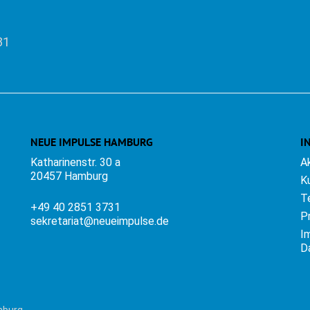
31
NEUE IMPULSE HAMBURG
I
Katharinenstr. 30 a
A
20457 Hamburg
K
T
+49 40 2851 3731
P
sekretariat@neueimpulse.de
I
D
mburg