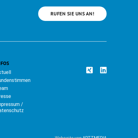
RUFEN SIE UNS AN!
NFOS
ktuell
undenstimmen
eam
resse
mpressum /
atenschutz
Webseite von
ARTTMEDIA