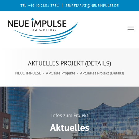
TEL: +49 40 2851 3731
SEKRETARIAT@NEUEIMPULSE.DE
tog
nav
AKTUELLES PROJEKT (DETAILS)
NEUE IMPULSE
Aktuelle Projekte
Aktuelles Projekt (Details)
Infos zum Projekt
Aktuelles