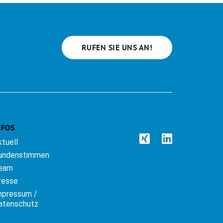
RUFEN SIE UNS AN!
NFOS
ktuell
undenstimmen
eam
resse
mpressum /
atenschutz