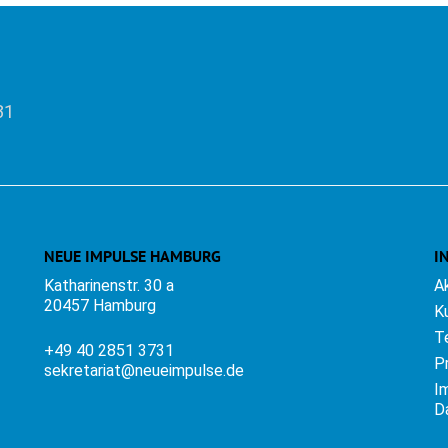
31
NEUE IMPULSE HAMBURG
I
Katharinenstr. 30 a
A
20457 Hamburg
K
T
+49 40 2851 3731
P
sekretariat@neueimpulse.de
I
D